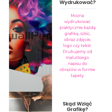
Wydrukować?
Można
wydrukować
praktycznie każdą
grafikę, szkic,
obraz zdjęcie,
logo czy tekst.
Drukujemy od
malutkiego
napisu do
obrazów w formie
tapety.
Skąd Wziąć
Grafikę?